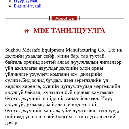
Нүүр хуудас
Бидний тухай
MDE ТАНИЛЦУУЛГА
Suzhou Mdesafe Equipment Manufacturing Co., Ltd нь
дэлхийн ухаалаг сейф, мини бар, тав тухтай,
байгаль орчинд ээлтэй аялал жуулчлалын чиглэлээр
үйл ажиллагаа явуулдаг дэлхийн олон орны
үйлчилгээ үзүүлэгч компани юм. дилерийн
сүлжээ.Бид зочид буудал, дээд зэрэглэлийн үл
хөдлөх хөрөнгө, хувийн цуглуулгуудад мэргэжлийн
аюулгүй байдал, хүрээлэн буй орчныг хамгаалах
бүтээгдэхүүний шийдлийг санал болгодог. Илүү
аюулгүй, ухаалаг, байгаль орчинд ээлтэй
бүтээгдэхүүнийг хангаж, үйлчлүүлэгчид, түншүүд,
нийгэмд үнэ цэнэ бий болгохыг хичээдэг. дэлхий
даяар.