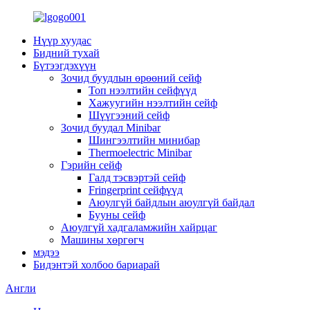
Нүүр хуудас
Бидний тухай
Бүтээгдэхүүн
Зочид буудлын өрөөний сейф
Топ нээлтийн сейфүүд
Хажуугийн нээлтийн сейф
Шүүгээний сейф
Зочид буудал Minibar
Шингээлтийн минибар
Thermoelectric Minibar
Гэрийн сейф
Галд тэсвэртэй сейф
Fringerprint сейфүүд
Аюулгүй байдлын аюулгүй байдал
Бууны сейф
Аюулгүй хадгаламжийн хайрцаг
Машины хөргөгч
мэдээ
Бидэнтэй холбоо бариарай
Англи