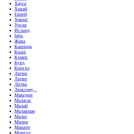
Хауса
Хавай
Еврей
Хмонг
Унгар
Исланд
Igbo
Жава
Каннада
Казах
Кхмер
Курд
Киргиз
Латин
Латви
Литва
Люксему ..
Македон
Малагас
Малай
Малаялам
Мальт
Маори
Марати
Монгол