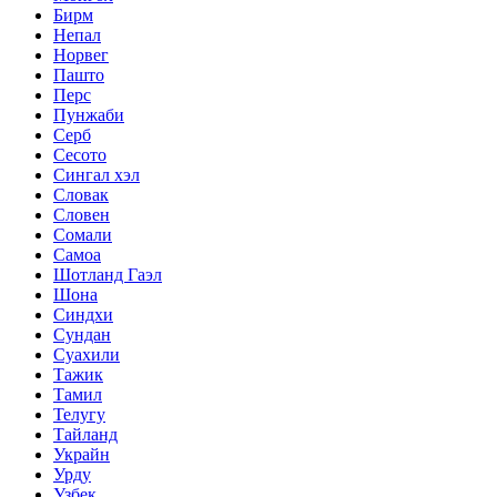
Бирм
Непал
Норвег
Пашто
Перс
Пунжаби
Серб
Сесото
Сингал хэл
Словак
Словен
Сомали
Самоа
Шотланд Гаэл
Шона
Синдхи
Сундан
Суахили
Тажик
Тамил
Телугу
Тайланд
Украйн
Урду
Узбек