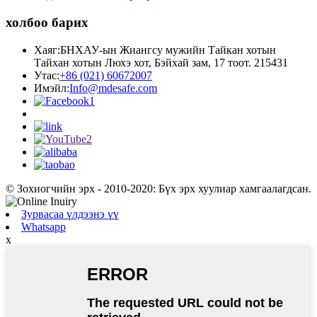
холбоо барих
Хаяг:
БНХАУ-ын Жиангсу мужийн Тайкан хотын
Тайхан хотын Люхэ хот, Бэйхай зам, 17 тоот. 215431
Утас:
+86 (021) 60672007
Имэйл:
Info@mdesafe.com
© Зохиогчийн эрх - 2010-2020: Бүх эрх хуулиар хамгаалагдсан.
Зурвасаа үлдээнэ үү
Whatsapp
x