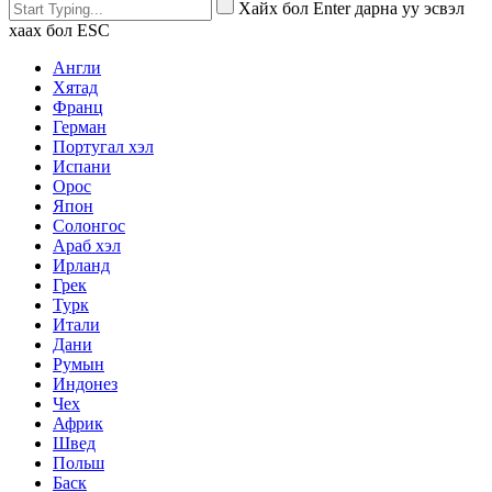
Хайх бол Enter дарна уу эсвэл
хаах бол ESC
Англи
Хятад
Франц
Герман
Португал хэл
Испани
Орос
Япон
Солонгос
Араб хэл
Ирланд
Грек
Турк
Итали
Дани
Румын
Индонез
Чех
Африк
Швед
Польш
Баск