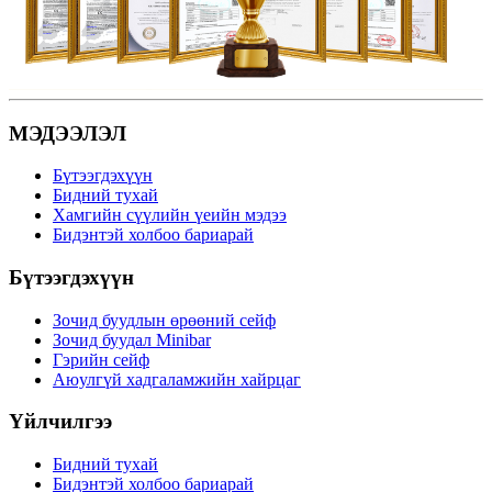
МЭДЭЭЛЭЛ
Бүтээгдэхүүн
Бидний тухай
Хамгийн сүүлийн үеийн мэдээ
Бидэнтэй холбоо бариарай
Бүтээгдэхүүн
Зочид буудлын өрөөний сейф
Зочид буудал Minibar
Гэрийн сейф
Аюулгүй хадгаламжийн хайрцаг
Үйлчилгээ
Бидний тухай
Бидэнтэй холбоо бариарай