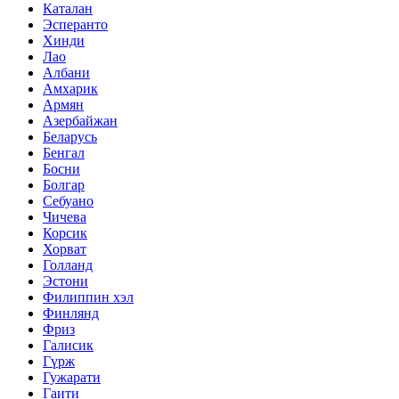
Каталан
Эсперанто
Хинди
Лао
Албани
Амхарик
Армян
Азербайжан
Беларусь
Бенгал
Босни
Болгар
Себуано
Чичева
Корсик
Хорват
Голланд
Эстони
Филиппин хэл
Финлянд
Фриз
Галисик
Гүрж
Гужарати
Гаити