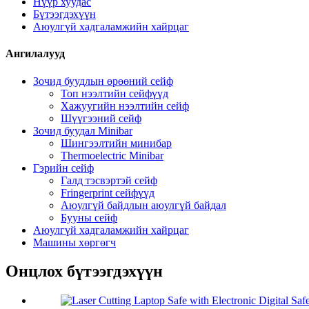
Нүүр хуудас
Бүтээгдэхүүн
Аюулгүй хадгаламжийн хайрцаг
Ангилалууд
Зочид буудлын өрөөний сейф
Топ нээлтийн сейфүүд
Хажуугийн нээлтийн сейф
Шүүгээний сейф
Зочид буудал Minibar
Шингээлтийн минибар
Thermoelectric Minibar
Гэрийн сейф
Галд тэсвэртэй сейф
Fringerprint сейфүүд
Аюулгүй байдлын аюулгүй байдал
Бууны сейф
Аюулгүй хадгаламжийн хайрцаг
Машины хөргөгч
Онцлох бүтээгдэхүүн