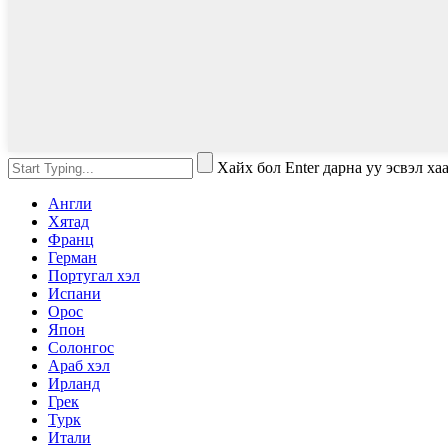
Хайх бол Enter дарна уу эсвэл ха
Англи
Хятад
Франц
Герман
Португал хэл
Испани
Орос
Япон
Солонгос
Араб хэл
Ирланд
Грек
Турк
Итали