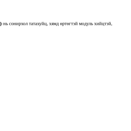
ф нь сонирхол татахуйц, хямд өртөгтэй модуль хийцтэй,