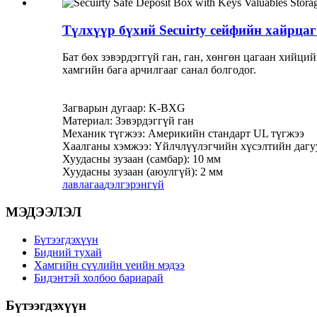
Түлхүүр бүхий Secuirty сейфийн хайрца
Бат бөх зэвэрдэггүй ган, ган, хөнгөн цагаан хийци
хамгийн бага арчилгааг санал болгодог.
Загварын дугаар: K-BXG
Материал: Зэвэрдэггүй ган
Механик түгжээ: Америкийн стандарт UL түгжээ
Хаалганы хэмжээ: Үйлчлүүлэгчийн хүсэлтийн дагу
Хуудасны зузаан (самбар): 10 мм
Хуудасны зузаан (аюулгүй): 2 мм
лавлагаа
дэлгэрэнгүй
МЭДЭЭЛЭЛ
Бүтээгдэхүүн
Бидний тухай
Хамгийн сүүлийн үеийн мэдээ
Бидэнтэй холбоо бариарай
Бүтээгдэхүүн