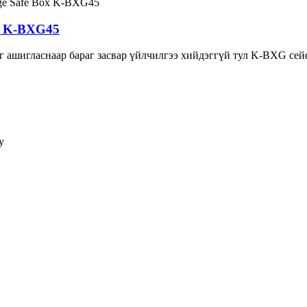
г K-BXG45
йг ашигласнаар бараг засвар үйлчилгээ хийдэггүй тул K-BXG сей
у