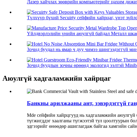
Лазер хайчлах зөөврийн компьютерийг цахим дижита
Түлхүүр бүхий Secuirty сейфийн хайрцаг, үнэт зүйлс 
Үйлдвэрлэлийн үнийн аюулгүй байдал Металл шкаф 
Зочид буудал нь ямар ч дуу чимээ шингээдэггүй мин
Зочид буудлын зочны өрөөнд экологид ээлтэй Minibar
Аюулгүй хадгаламжийн хайрцаг
Банкны арилжааны ант, зэвэрдэггүй га
Mde сейфийн хайрцгууд нь хадгаламжийн аюулгүй б
түгжигддэг хаалганы түгжээтэй тул цоолтуурын бол
эдгээрийг өнөөдөр ашиглагдаж байгаа хамгийн сай