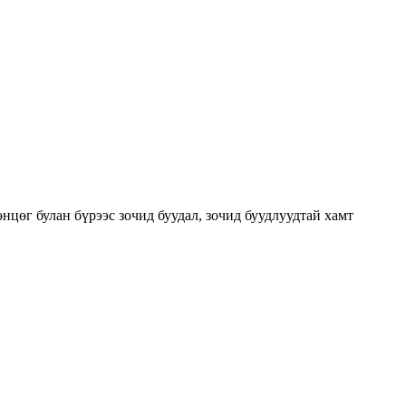
цөг булан бүрээс зочид буудал, зочид буудлуудтай хамт