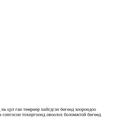
нь цул ган төмрөөр хийгдсэн бөгөөд хоорондоо
ны сонгосон тохиргоонд овоолох боломжтой бөгөөд