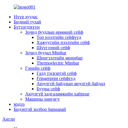
Нүүр хуудас
Бидний тухай
Бүтээгдэхүүн
Зочид буудлын өрөөний сейф
Топ нээлтийн сейфүүд
Хажуугийн нээлтийн сейф
Шүүгээний сейф
Зочид буудал Minibar
Шингээлтийн минибар
Thermoelectric Minibar
Гэрийн сейф
Галд тэсвэртэй сейф
Fringerprint сейфүүд
Аюулгүй байдлын аюулгүй байдал
Бууны сейф
Аюулгүй хадгаламжийн хайрцаг
Машины хөргөгч
мэдээ
Бидэнтэй холбоо бариарай
Англи