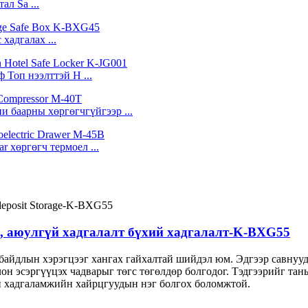
л Sa ...
хадгалах ...
Топ нээлттэй H ...
и баарны хөргөгчгүйгээр ...
 хөргөгч термоел ...
н, аюулгүй хадгалалт бүхий хадгалалт-K-BXG55
айдлын хэрэгцээг хангах гайхалтай шийдэл юм. Эдгээр савнууд 
он эсэргүүцэх чадварыг төгс төгөлдөр болгодог. Тэдгээрийг та
н хадгаламжийн хайрцгуудын нэг болгох боломжтой.