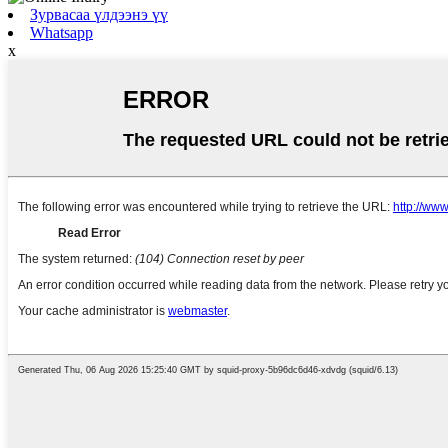
Зурвасаа үлдээнэ үү
Whatsapp
x