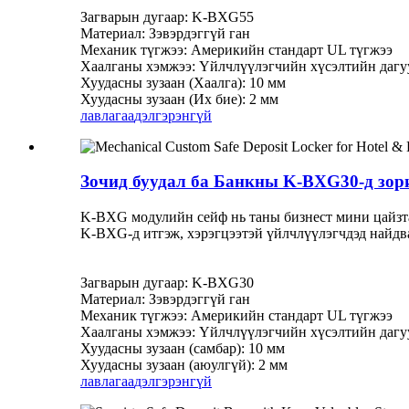
Загварын дугаар: K-BXG55
Материал: Зэвэрдэггүй ган
Механик түгжээ: Америкийн стандарт UL түгжээ
Хаалганы хэмжээ: Үйлчлүүлэгчийн хүсэлтийн дагу
Хуудасны зузаан (Хаалга): 10 мм
Хуудасны зузаан (Их бие): 2 мм
лавлагаа
дэлгэрэнгүй
Зочид буудал ба Банкны K-BXG30-д зор
K-BXG модулийн сейф нь таны бизнест мини цайзтай
K-BXG-д итгэж, хэрэгцээтэй үйлчлүүлэгчдэд найдв
Загварын дугаар: K-BXG30
Материал: Зэвэрдэггүй ган
Механик түгжээ: Америкийн стандарт UL түгжээ
Хаалганы хэмжээ: Үйлчлүүлэгчийн хүсэлтийн дагу
Хуудасны зузаан (самбар): 10 мм
Хуудасны зузаан (аюулгүй): 2 мм
лавлагаа
дэлгэрэнгүй