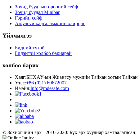
Зочид буудлын өрөөний сейф
Зочид буудал Minibar
Гэрийн сейф
Аюулгүй хадгаламжийн хайрцаг
Үйлчилгээ
Бидний тухай
Бидэнтэй холбоо бариарай
холбоо барих
Хаяг:
БНХАУ-ын Жиангсу мужийн Тайкан хотын Тайхан хот
Утас:
+86 (021) 60672007
Имэйл:
Info@mdesafe.com
© Зохиогчийн эрх - 2010-2020: Бүх эрх хуулиар хамгаалагдсан.