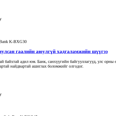
у
иулсан гаалийн аюулгүй хадгаламжийн шүүгээ
 байхтай адил юм. Банк, санхүүгийн байгууллагууд, улс орны өн
артай найдвартай ашиглах боломжийг олгодог.
у