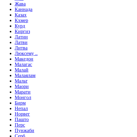
Жава
Каннада
Казах
Кхмер
Курд
Киргиз
Латин
Латви
Литва
Люксему ..
Македон
Малагас
Малай
Малаялам
Мальт
Маори
Марати
Монгол
Бирм
Непал
Норвег
Пашто
Перс
Пунжаби
Серб