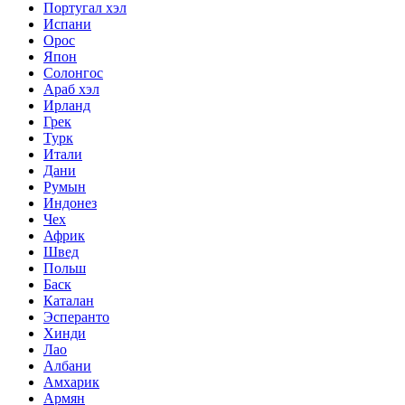
Португал хэл
Испани
Орос
Япон
Солонгос
Араб хэл
Ирланд
Грек
Турк
Итали
Дани
Румын
Индонез
Чех
Африк
Швед
Польш
Баск
Каталан
Эсперанто
Хинди
Лао
Албани
Амхарик
Армян