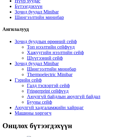
Нүүр хуудас
Бүтээгдэхүүн
Зочид буудал Minibar
Шингээлтийн минибар
Ангилалууд
Зочид буудлын өрөөний сейф
Топ нээлтийн сейфүүд
Хажуугийн нээлтийн сейф
Шүүгээний сейф
Зочид буудал Minibar
Шингээлтийн минибар
Thermoelectric Minibar
Гэрийн сейф
Галд тэсвэртэй сейф
Fringerprint сейфүүд
Аюулгүй байдлын аюулгүй байдал
Бууны сейф
Аюулгүй хадгаламжийн хайрцаг
Машины хөргөгч
Онцлох бүтээгдэхүүн