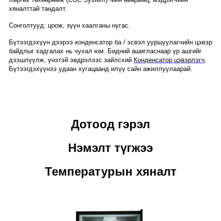
хяналттай тандалт.
Сонголтууд: цоож, зүүн хаалганы нугас.
Бүтээгдэхүүн дээрээ конденсатор ба / эсвэл ууршуулагчийн цэвэр
байдлыг хадгалах нь чухал юм. Бидний ашигласнаар үр ашгийг
дээшлүүлж, үнэтэй эвдрэлээс зайлсхий
Конденсатор цэвэрлэгч
.
Бүтээгдэхүүнээ удаан хугацаанд илүү сайн ажиллуулаарай.
Дотоод гэрэл
Нэмэлт түгжээ
Температурын хяналт