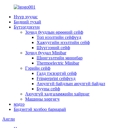
Нүүр хуудас
Бидний тухай
Бүтээгдэхүүн
Зочид буудлын өрөөний сейф
Топ нээлтийн сейфүүд
Хажуугийн нээлтийн сейф
Шүүгээний сейф
Зочид буудал Minibar
Шингээлтийн минибар
Thermoelectric Minibar
Гэрийн сейф
Галд тэсвэртэй сейф
Fringerprint сейфүүд
Аюулгүй байдлын аюулгүй байдал
Бууны сейф
Аюулгүй хадгаламжийн хайрцаг
Машины хөргөгч
мэдээ
Бидэнтэй холбоо бариарай
Англи