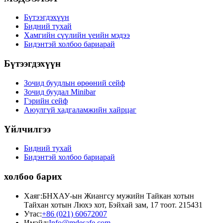
Бүтээгдэхүүн
Бидний тухай
Хамгийн сүүлийн үеийн мэдээ
Бидэнтэй холбоо бариарай
Бүтээгдэхүүн
Зочид буудлын өрөөний сейф
Зочид буудал Minibar
Гэрийн сейф
Аюулгүй хадгаламжийн хайрцаг
Үйлчилгээ
Бидний тухай
Бидэнтэй холбоо бариарай
холбоо барих
Хаяг:
БНХАУ-ын Жиангсу мужийн Тайкан хотын
Тайхан хотын Люхэ хот, Бэйхай зам, 17 тоот. 215431
Утас:
+86 (021) 60672007
Имэйл:
Info@mdesafe.com