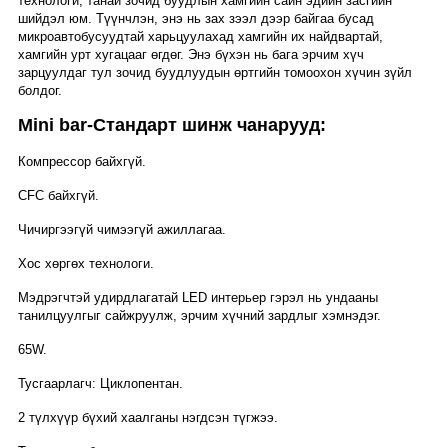
технологи, танай зочид буудлын хамгийн сайн эдийн засгийн
шийдэл юм. Түүнчлэн, энэ нь зах зээл дээр байгаа бусад
микроавтобусуудтай харьцуулахад хамгийн их найдвартай,
хамгийн урт хугацааг өгдөг. Энэ бүхэн нь бага эрчим хүч
зарцуулдаг тул зочид буудлуудын өртгийн томоохон хүчин зүйл
болдог.
Mini bar-Стандарт шинж чанарууд:
Компрессор байхгүй.
CFC байхгүй.
Чичиргээгүй чимээгүй ажиллагаа.
Хос хөргөх технологи.
Мэдрэгчтэй удирдлагатай LED интерьер гэрэл нь ундааны
танилцуулгыг сайжруулж, эрчим хүчний зардлыг хэмнэдэг.
65W.
Тусгаарлагч: Циклопентан.
2 түлхүүр бүхий хаалганы нэгдсэн түгжээ.