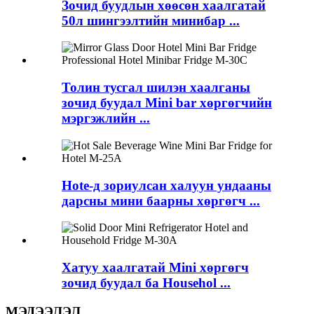
Зочид буудлын хөөсөн хаалгатай
50л шингээлтийн минибар ...
Толин тусгал шилэн хаалганы
зочид буудал Mini bar хөргөгчийн
мэргэжлийн ...
Hote-д зориулсан халуун ундааны
дарсны мини баарны хөргөгч ...
Хатуу хаалгатай Mini хөргөгч
зочид буудал ба Househol ...
МЭДЭЭЛЭЛ