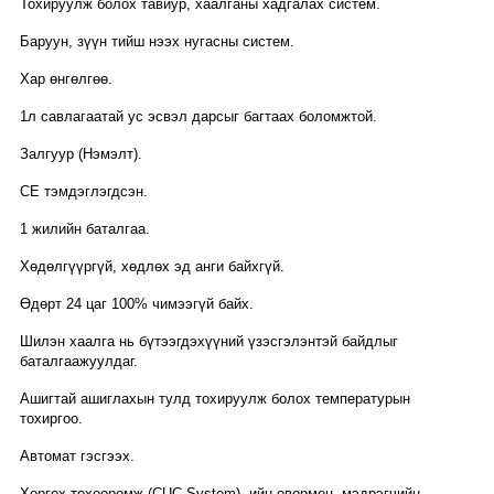
Тохируулж болох тавиур, хаалганы хадгалах систем.
Баруун, зүүн тийш нээх нугасны систем.
Хар өнгөлгөө.
1л савлагаатай ус эсвэл дарсыг багтаах боломжтой.
Залгуур (Нэмэлт).
CE тэмдэглэгдсэн.
1 жилийн баталгаа.
Хөдөлгүүргүй, хөдлөх эд анги байхгүй.
Өдөрт 24 цаг 100% чимээгүй байх.
Шилэн хаалга нь бүтээгдэхүүний үзэсгэлэнтэй байдлыг
баталгаажуулдаг.
Ашигтай ашиглахын тулд тохируулж болох температурын
тохиргоо.
Автомат гэсгээх.
Хөргөх төхөөрөмж (CUC System) -ийн өвөрмөц, мэдрэгчийн