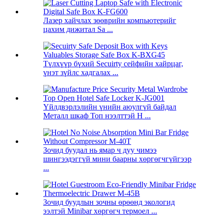
Лазер хайчлах зөөврийн компьютерийг
цахим дижитал Sa ...
Түлхүүр бүхий Secuirty сейфийн хайрцаг,
үнэт зүйлс хадгалах ...
Үйлдвэрлэлийн үнийн аюулгүй байдал
Металл шкаф Топ нээлттэй H ...
Зочид буудал нь ямар ч дуу чимээ
шингээдэггүй мини баарны хөргөгчгүйгээр
...
Зочид буудлын зочны өрөөнд экологид
ээлтэй Minibar хөргөгч термоел ...