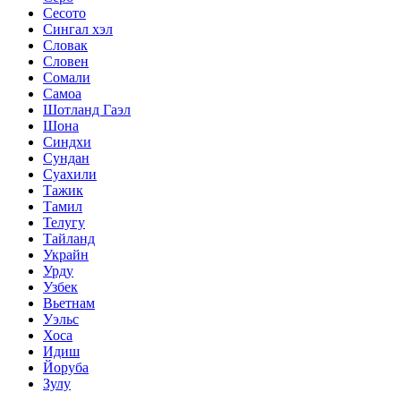
Сесото
Сингал хэл
Словак
Словен
Сомали
Самоа
Шотланд Гаэл
Шона
Синдхи
Сундан
Суахили
Тажик
Тамил
Телугу
Тайланд
Украйн
Урду
Узбек
Вьетнам
Уэльс
Хоса
Идиш
Йоруба
Зулу