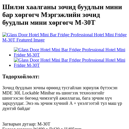
Шилэн хаалганы зочид буудлын мини
бар хөргөгч Мэргэжлийн зочид
буудлын мини хөргөгч M-30T
Тодорхойлолт:
Зочид буудлын зочны өрөөнд тусгайлан зориулж бүтээсэн
MDE 30L Lockable Minibar нь шингээх технологийг
шингээсэн бөгөөд чимээгүй ажиллагаа, бага эрчим хүч
зарцуулдаг. Энэ нь эрчим хүчний A + үнэлгээтэй тул маш үр
дүнтэй байдаг
Загварын дугаар: M-30T