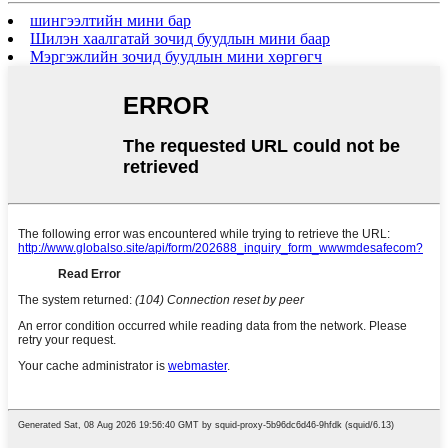
шингээлтийн мини бар
Шилэн хаалгатай зочид буудлын мини баар
Мэргэжлийн зочид буудлын мини хөргөгч