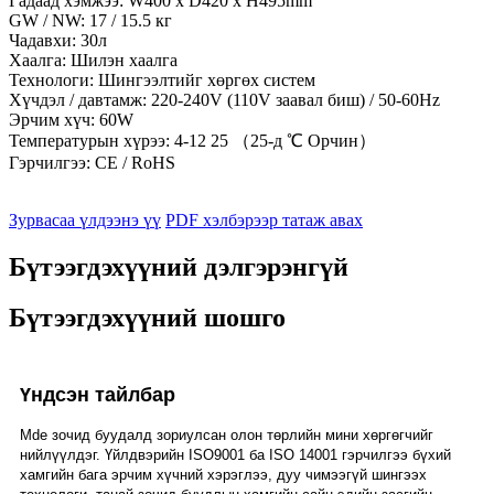
Гадаад хэмжээ: W400 x D420 x H495mm
GW / NW: 17 / 15.5 кг
Чадавхи: 30л
Хаалга: Шилэн хаалга
Технологи: Шингээлтийг хөргөх систем
Хүчдэл / давтамж: 220-240V (110V заавал биш) / 50-60Hz
Эрчим хүч: 60W
Температурын хүрээ: 4-12 25 （25-д ℃ Орчин）
Гэрчилгээ: CE / RoHS
Зурвасаа үлдээнэ үү
PDF хэлбэрээр татаж авах
Бүтээгдэхүүний дэлгэрэнгүй
Бүтээгдэхүүний шошго
Үндсэн тайлбар
Mde зочид буудалд зориулсан олон төрлийн мини хөргөгчийг
нийлүүлдэг. Үйлдвэрийн ISO9001 ба ISO 14001 гэрчилгээ бүхий
хамгийн бага эрчим хүчний хэрэглээ, дуу чимээгүй шингээх