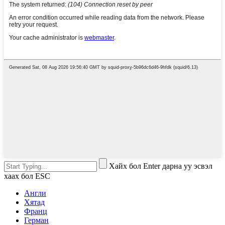
Хайх бол Enter дарна уу эсвэл
хаах бол ESC
Англи
Хятад
Франц
Герман