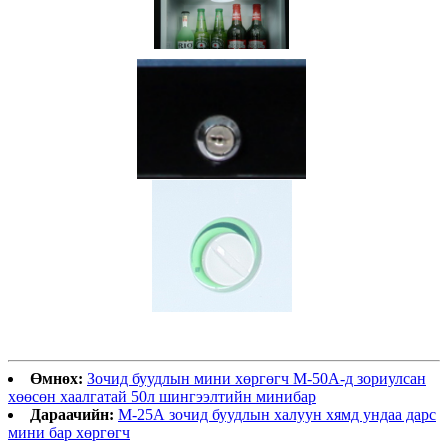
Өмнөх:
Зочид буудлын мини хөргөгч M-50A-д зориулсан
хөөсөн хаалгатай 50л шингээлтийн минибар
Дараачийн:
М-25А зочид буудлын халуун хямд ундаа дарс
мини бар хөргөгч