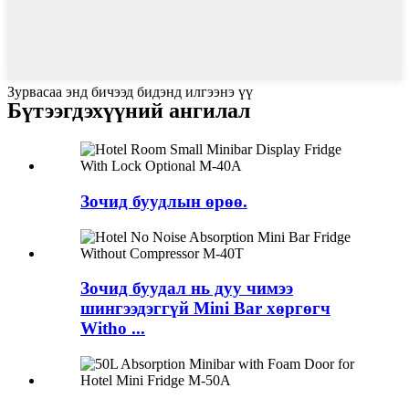
Зурвасаа энд бичээд бидэнд илгээнэ үү
Бүтээгдэхүүний ангилал
Зочид буудлын өрөө.
Зочид буудал нь дуу чимээ
шингээдэггүй Mini Bar хөргөгч
Witho ...