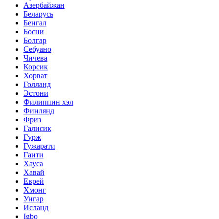
Азербайжан
Беларусь
Бенгал
Босни
Болгар
Себуано
Чичева
Корсик
Хорват
Голланд
Эстони
Филиппин хэл
Финлянд
Фриз
Галисик
Гүрж
Гужарати
Гаити
Хауса
Хавай
Еврей
Хмонг
Унгар
Исланд
Igbo