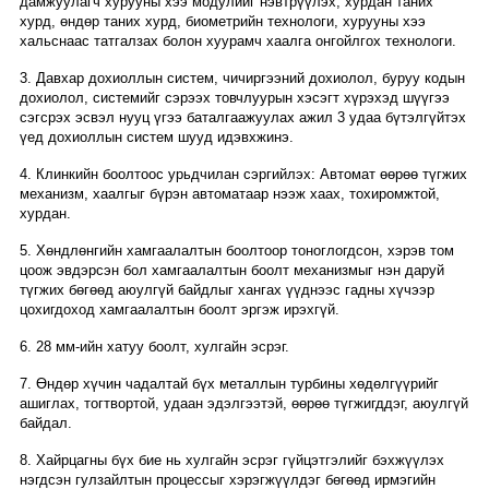
дамжуулагч хурууны хээ модулийг нэвтрүүлэх, хурдан таних
хурд, өндөр таних хурд, биометрийн технологи, хурууны хээ
хальснаас татгалзах болон хуурамч хаалга онгойлгох технологи.
3. Давхар дохиоллын систем, чичиргээний дохиолол, буруу кодын
дохиолол, системийг сэрээх товчлуурын хэсэгт хүрэхэд шүүгээ
сэгсрэх эсвэл нууц үгээ баталгаажуулах ажил 3 удаа бүтэлгүйтэх
үед дохиоллын систем шууд идэвхжинэ.
4. Клинкийн боолтоос урьдчилан сэргийлэх: Автомат өөрөө түгжих
механизм, хаалгыг бүрэн автоматаар нээж хаах, тохиромжтой,
хурдан.
5. Хөндлөнгийн хамгаалалтын боолтоор тоноглогдсон, хэрэв том
цоож эвдэрсэн бол хамгаалалтын боолт механизмыг нэн даруй
түгжих бөгөөд аюулгүй байдлыг хангах үүднээс гадны хүчээр
цохигдоход хамгаалалтын боолт эргэж ирэхгүй.
6. 28 мм-ийн хатуу боолт, хулгайн эсрэг.
7. Өндөр хүчин чадалтай бүх металлын турбины хөдөлгүүрийг
ашиглах, тогтвортой, удаан эдэлгээтэй, өөрөө түгжигддэг, аюулгүй
байдал.
8. Хайрцагны бүх бие нь хулгайн эсрэг гүйцэтгэлийг бэхжүүлэх
нэгдсэн гулзайлтын процессыг хэрэгжүүлдэг бөгөөд ирмэгийн