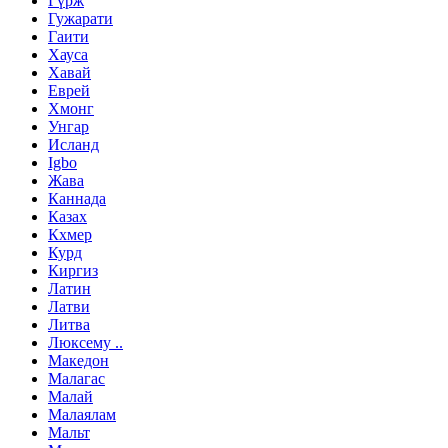
Гүрж
Гужарати
Гаити
Хауса
Хавай
Еврей
Хмонг
Унгар
Исланд
Igbo
Жава
Каннада
Казах
Кхмер
Курд
Киргиз
Латин
Латви
Литва
Люксему ..
Македон
Малагас
Малай
Малаялам
Мальт