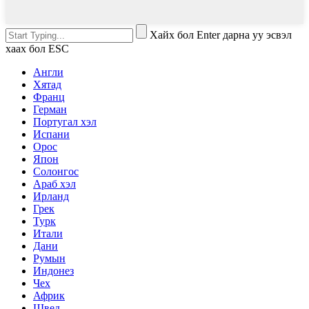
Хайх бол Enter дарна уу эсвэл
хаах бол ESC
Англи
Хятад
Франц
Герман
Португал хэл
Испани
Орос
Япон
Солонгос
Араб хэл
Ирланд
Грек
Турк
Итали
Дани
Румын
Индонез
Чех
Африк
Швед