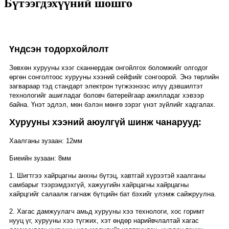
Бүтээгдэхүүний шошго
Үндсэн тодорхойлолт
Зөвхөн хурууны хээг сканнердаж онгойлгох боломжийг олгодог
өргөн сонголтоос хурууны хээний сейфийг сонгоорой. Энэ төрлийн
загвараар тэд стандарт электрон түгжээнээс илүү дэвшилтэт
технологийг ашигладаг боловч батерейгаар ажилладаг хэвээр
байна. Үнэт эдлэл, мөн бэлэн мөнгө зэрэг үнэт зүйлийг хадгалах.
Хурууны хээний аюулгүй шинж чанарууд:
Хаалганы зузаан: 12мм
Биеийн зузаан: 8мм
1. Шигтгээ хайрцагны анхны бүтэц, хавтгай хүрээтэй хаалганы
самбарыг тээрэмдэхгүй, хажуугийн хайрцагны хайрцагны
хайрцгийг салаалж гагнаж бүтцийн бат бэхийг үлэмж сайжруулна.
2. Хагас дамжуулагч амьд хурууны хээ технологи, хос горимт
нууц үг, хурууны хээ түгжих, хэт өндөр нарийвчлалтай хагас