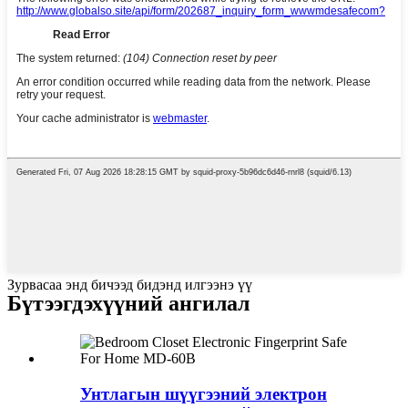
Зурвасаа энд бичээд бидэнд илгээнэ үү
Бүтээгдэхүүний ангилал
Унтлагын шүүгээний электрон