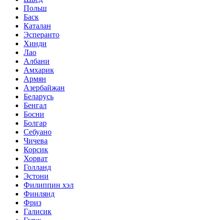
Польш
Баск
Каталан
Эсперанто
Хинди
Лао
Албани
Амхарик
Армян
Азербайжан
Беларусь
Бенгал
Босни
Болгар
Себуано
Чичева
Корсик
Хорват
Голланд
Эстони
Филиппин хэл
Финлянд
Фриз
Галисик