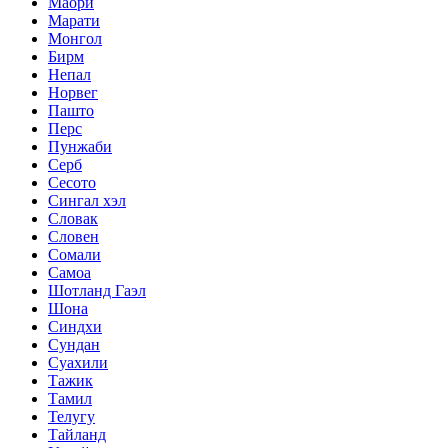
Маори
Марати
Монгол
Бирм
Непал
Норвег
Пашто
Перс
Пунжаби
Серб
Сесото
Сингал хэл
Словак
Словен
Сомали
Самоа
Шотланд Гаэл
Шона
Синдхи
Сундан
Суахили
Тажик
Тамил
Телугу
Тайланд