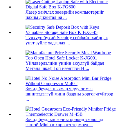
Лазер хайчлах зөөврийн компьютерийг
цахим дижитал Sa ...
Түлхүүр бүхий Secuirty сейфийн хайрцаг,
үнэт зүйлс хадгалах ...
Үйлдвэрлэлийн үнийн аюулгүй байдал
Металл шкаф Топ нээлттэй H ...
Зочид буудал нь ямар ч дуу чимээ
шингээдэггүй мини баарны хөргөгчгүйгээр
...
Зочид буудлын зочны өрөөнд экологид
ээлтэй Minibar хөргөгч термоел ...