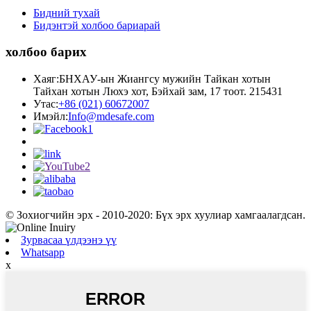
Бидний тухай
Бидэнтэй холбоо бариарай
холбоо барих
Хаяг:
БНХАУ-ын Жиангсу мужийн Тайкан хотын
Тайхан хотын Люхэ хот, Бэйхай зам, 17 тоот. 215431
Утас:
+86 (021) 60672007
Имэйл:
Info@mdesafe.com
© Зохиогчийн эрх - 2010-2020: Бүх эрх хуулиар хамгаалагдсан.
Зурвасаа үлдээнэ үү
Whatsapp
x