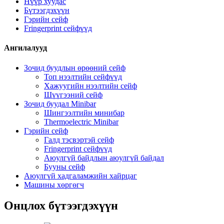
Нүүр хуудас
Бүтээгдэхүүн
Гэрийн сейф
Fringerprint сейфүүд
Ангилалууд
Зочид буудлын өрөөний сейф
Топ нээлтийн сейфүүд
Хажуугийн нээлтийн сейф
Шүүгээний сейф
Зочид буудал Minibar
Шингээлтийн минибар
Thermoelectric Minibar
Гэрийн сейф
Галд тэсвэртэй сейф
Fringerprint сейфүүд
Аюулгүй байдлын аюулгүй байдал
Бууны сейф
Аюулгүй хадгаламжийн хайрцаг
Машины хөргөгч
Онцлох бүтээгдэхүүн