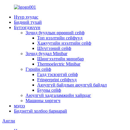
Нүүр хуудас
Бидний тухай
Бүтээгдэхүүн
Зочид буудлын өрөөний сейф
Топ нээлтийн сейфүүд
Хажуугийн нээлтийн сейф
Шүүгээний сейф
Зочид буудал Minibar
Шингээлтийн минибар
Thermoelectric Minibar
Гэрийн сейф
Галд тэсвэртэй сейф
Fringerprint сейфүүд
Аюулгүй байдлын аюулгүй байдал
Бууны сейф
Аюулгүй хадгаламжийн хайрцаг
Машины хөргөгч
мэдээ
Бидэнтэй холбоо бариарай
Англи