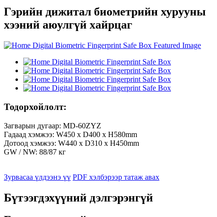
Гэрийн дижитал биометрийн хурууны
хээний аюулгүй хайрцаг
Тодорхойлолт:
Загварын дугаар: MD-60ZYZ
Гадаад хэмжээ: W450 x D400 x H580mm
Дотоод хэмжээ: W440 x D310 x H450mm
GW / NW: 88/87 кг
Зурвасаа үлдээнэ үү
PDF хэлбэрээр татаж авах
Бүтээгдэхүүний дэлгэрэнгүй