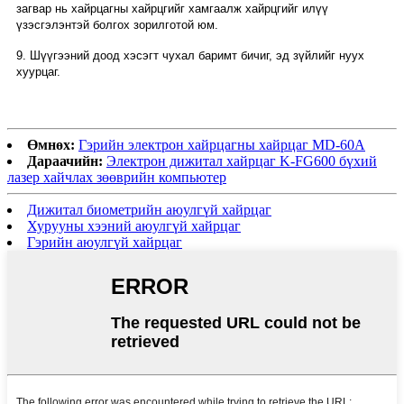
загвар нь хайрцагны хайрцгийг хамгаалж хайрцгийг илүү
үзэсгэлэнтэй болгох зорилготой юм.
9. Шүүгээний доод хэсэгт чухал баримт бичиг, эд зүйлийг нуух
хуурцаг.
Өмнөх:
Гэрийн электрон хайрцагны хайрцаг MD-60A
Дараачийн:
Электрон дижитал хайрцаг K-FG600 бүхий
лазер хайчлах зөөврийн компьютер
Дижитал биометрийн аюулгүй хайрцаг
Хурууны хээний аюулгүй хайрцаг
Гэрийн аюулгүй хайрцаг