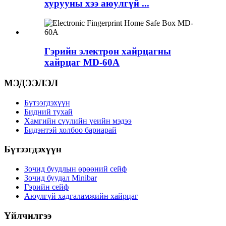
хурууны хээ аюулгүй ...
Гэрийн электрон хайрцагны
хайрцаг MD-60A
МЭДЭЭЛЭЛ
Бүтээгдэхүүн
Бидний тухай
Хамгийн сүүлийн үеийн мэдээ
Бидэнтэй холбоо бариарай
Бүтээгдэхүүн
Зочид буудлын өрөөний сейф
Зочид буудал Minibar
Гэрийн сейф
Аюулгүй хадгаламжийн хайрцаг
Үйлчилгээ